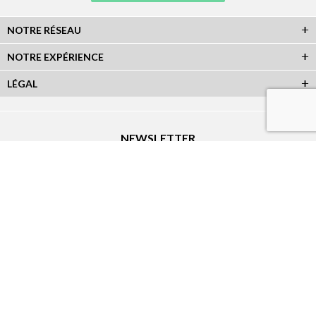
NOTRE RÉSEAU
NOTRE EXPÉRIENCE
LÉGAL
NEWSLETTER
Abonnez-vous à la newsletter et recevez toutes les infos du réseau :
RÉSEAUX SOCIAUX
Plan du Site
|
Réalisation Atout-Graph