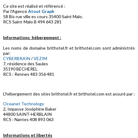
Ce site est réalisé et référencé :
Par l'Agence
Atout Graph
58 Bis rue ville es cours 35400 Saint Malo.
RCS Saint-Malo B 494 643 281
Informations hébergement :
Les noms de domaine brithotel.fr et brithotel.com sont administrés
par:
CYBERBRAIN
/
VEZIM
7, résidence des Saules
35190 BECHEREL
RCS : Rennes 483 356 481
L'hébergement des sites brithotel.fr et brithotel.com est assuré par :
Oceanet Technology
2, Impasse Joséphine Baker
44800 SAINT-HERBLAIN
RCS : Nantes 408 893 063
Informations et libertés