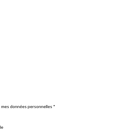
e mes données personnelles
*
le