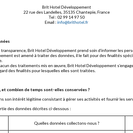
Brit Hotel Développement
22 rue des Landelles, 35135 Chantepie, France
Tel : 02 99 14 97 50
Email :
info@brithotel.fr
nnées
e transparence, Brit Hotel Développement prend soin d’informer les pe
ement est amené à traiter des données, il le fait pour des finalités sp
e.
hacun des traitements mis en œuvre, Brit Hotel Développement s’engage 
ard des finalités pour lesquelles elles sont traitées.
é, et combien de temps sont-elles conservées ?
 son intérêt légitime consistant à gérer ses activités et fournir les se
partie des données décrites ci-dessous :
Quelles données collectons-nous ?