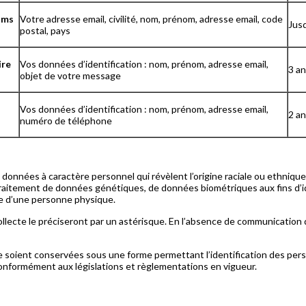
sms
Votre adresse email, civilité, nom, prénom, adresse email, code
Jusq
postal, pays
ire
Vos données d’identification : nom, prénom, adresse email,
3 an
objet de votre message
Vos données d’identification : nom, prénom, adresse email,
2 an
numéro de téléphone
nnées à caractère personnel qui révèlent l’origine raciale ou ethnique, 
traitement de données génétiques, de données biométriques aux fins d’
le d’une personne physique.
ollecte le préciseront par un astérisque. En l’absence de communication
e soient conservées sous une forme permettant l’identification des p
 conformément aux législations et règlementations en vigueur.