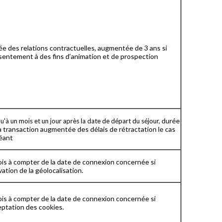
e des relations contractuelles, augmentée de 3 ans si
sentement à des fins d’animation et de prospection
urée
u'à un mois et un jour après la date de départ du séjour, d
a transaction augmentée des délais de rétractation le cas
éant
is à compter de la date de connexion concernée si
vation de la géolocalisation.
is à compter de la date de connexion concernée si
ptation des cookies.