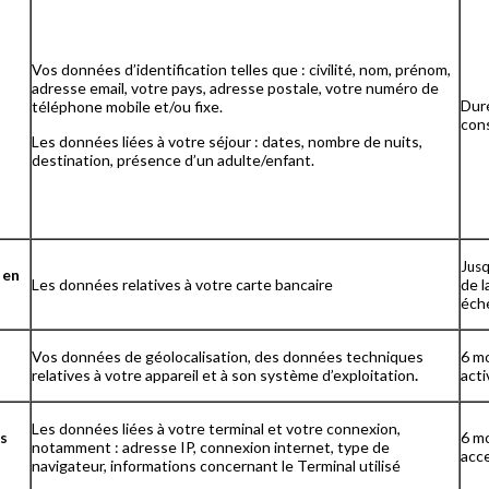
Vos données d’identification telles que : civilité, nom, prénom,
adresse email, votre pays, adresse postale, votre numéro de
Duré
téléphone mobile et/ou fixe.
con
Les données liées à votre séjour : dates, nombre de nuits,
destination, présence d’un adulte/enfant.
Jusq
 en
Les données relatives à votre carte bancaire
de l
éch
Vos données de géolocalisation, des données techniques
6 mo
relatives à votre appareil et à son système d’exploitation
.
acti
Les données liées à votre terminal et votre connexion,
ns
6 mo
notamment : adresse IP, connexion internet, type de
acce
navigateur, informations concernant le Terminal utilisé