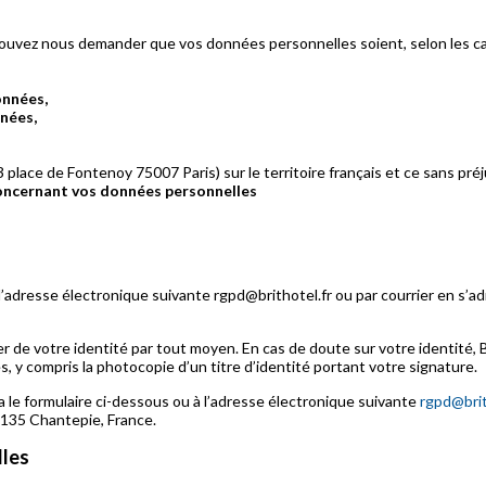
ouvez nous demander que vos données personnelles soient, selon les cas,
onnées,
nées,
3 place de Fontenoy 75007 Paris) sur le territoire français et ce sans préj
concernant vos données personnelles
’adresse électronique suivante rgpd@brithotel.fr ou par courrier en s’ad
ifier de votre identité par tout moyen. En cas de doute sur votre ident
 y compris la photocopie d’un titre d’identité portant votre signature.
 le formulaire ci-dessous ou à l’adresse électronique suivante
rgpd@brit
5135 Chantepie, France.
lles